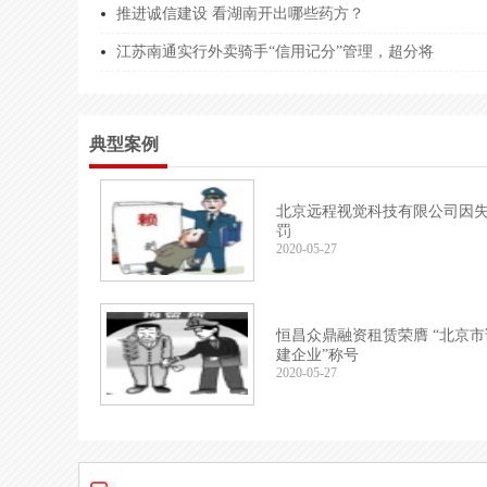
推进诚信建设 看湖南开出哪些药方？
内蒙古誉****责任公司
9115***
江苏南通实行外卖骑手“信用记分”管理，超分将
内蒙古誉****责任公司
9115***
山东越杰****有限公司
9137***
典型案例
新疆锦辰****有限公司
9165***
山西华拓****有限公司
9114***
北京远程视觉科技有限公司因
罚
河南中政****有限公司
9141***
2020-05-27
青石工程****有限公司
9150***
北京悦耳****有限公司
9111***
恒昌众鼎融资租赁荣膺 “北京
建企业”称号
河南鸿恒****有限公司
9141***
2020-05-27
江西赣樟****有限公司
9136***
江苏悦荣****有限公司
9132***