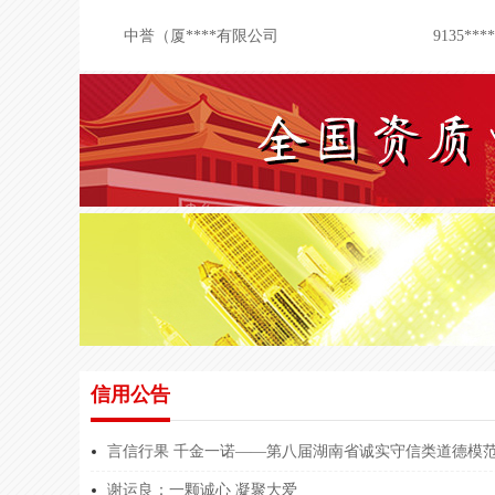
中誉（厦****有限公司
9135***
山东方达****有限公司
9137***
广东翌德****有限公司
9144***
广东翌德****有限公司
9144***
广东翌德****有限公司
9144***
广东翌德****有限公司
9144***
广东翌德****有限公司
9144***
广东翌德****有限公司
9144***
广东翌德****有限公司
9144***
信用公告
湖南中飞****有限公司
9143****
杭州赫辰****有限公司
9133***
言信行果 千金一诺——第八届湖南省诚实守信类道德模
北京合翌****古分公司
9115***
谢运良：一颗诚心 凝聚大爱