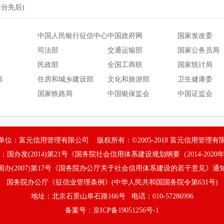
******B3XU
李文玉
生活污水处理企业
不分先后)
******MM4L
黄军
低空经济咨询服务
中国人民银行征信中心
中国政府网
国家发改委
******5Y58
陈明
环境污染治理设施
司法部
交通运输部
国家公务员局
民政部
全国工商联
国家统计局
*****182F
何洋
中国诚信企业家•何
局
住房和城乡建设部
文化和旅游部
卫生健康委
*****182F
何洋
AAA级质量服务诚
国家铁路局
中国银保监会
中国证监会
*****182F
何洋
AAA级诚信经营示
*****182F
何洋
AAA级重质量守信
单位：富元信用管理有限公司 版权所有：©2005-2018 富元信用管理有
*****182F
何洋
AAA级重服务守信
：国办发(2014)第21号《国务院社会信用体系建设规划纲要（2014-2020
*****182F
何洋
AAA级资信等级信
国办(2007)第17号《国务院办公厅关于社会信用体系建设的若干意见》通
国务院办公厅《征信业管理条例》(中华人民共和国国务院令第631号)
*****182F
何洋
AAA级重合同守信
地址：北京石景山阜石路166号 电话：010-57286996
*****182F
杨海龙
AAA级企业信用等
备案号：京ICP备19051256号-1