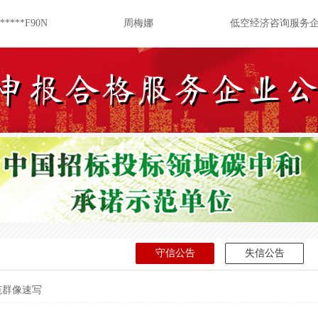
******F90N
周梅娜
低空经济咨询服务
******8Q9M
刘晓明
固体废物综合处置
******AP00
李强
重合同守信用企业
******AP00
李强
企业资信等级证书
******AP00
李强
中国诚信企业家•李
******AP00
李强
诚信供应商企业
******AP00
李强
重质量守信用企业
******AP00
李强
重服务守信用企业
******AP00
李强
企业信用等级
守信公告
失信公告
*****8881
曾荣
低空经济咨询服务
******PQ65
袁金明
低空经济咨询服务
范群像速写
******4L5A
李飞则
预算绩效评价咨询