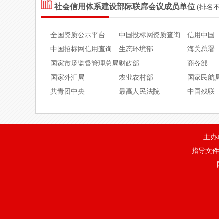
善水博通****有限公司
9164***
社会信用体系建设部际联席会议成员单位
(排名
西安御澜****有限公司
9161***
全国资质公示平台
中国投标网资质查询
信用中国
潍坊鲁潍****有限公司
9137***
中国招标网信用查询
生态环境部
海关总署
国家市场监督管理总局
财政部
商务部
北京捷盟****有限公司
9111****
国家外汇局
农业农村部
国家民航
北京捷盟****有限公司
9111****
共青团中央
最高人民法院
中国残联
北京捷盟****有限公司
9111****
北京捷盟****有限公司
9111****
主办
北京捷盟****有限公司
9111****
指导文件
北京捷盟****有限公司
9111****
北京捷盟****有限公司
9111****
北京捷盟****有限公司
9111****