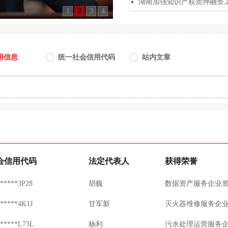
湖南加强知识产权质押融资
1
2
3
4
******759H
邬永义
AAA级企业信用等
******7NXR
刘晖
数据资产服务企业
用信息
统一社会信用代码
站内文章
******8L4N
陈宝奎
水平衡测试企业服
******WK1T
周毅
预算绩效评价咨询
******5N5H
赵秀丽
全过程工程咨询企
******XH7H
谷静海
医疗器械企业信用
******3P28
胡巍
低空经济咨询服务
会信用代码
法定代表人
获得荣誉
******3P28
胡巍
数据资产服务企业
******4K1J
甘军新
灭火器维修服务企
******L73L
杨利
污水处理运营服务