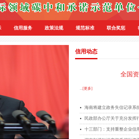
示
信用服务
政策法规
规范标准
联合奖惩
信用动态
全国资
...
[更多]
海南将建立政务失信记录系
民政部办公厅关于充分发挥
十三部门：支持重整企业信