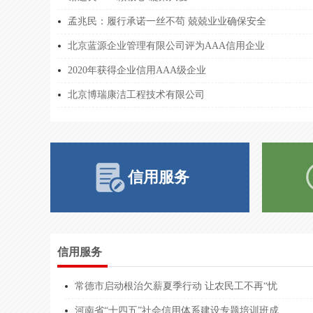
孟兆民：履行承诺一丝不苟 兢兢业业确保安全
北京企业****咨询协会
5111***
北京蓝源企业管理有限公司评为AAA信用企业
北京企业****咨询协会
5111***
2020年获得企业信用AAA级企业
北京企业****咨询协会
5111***
北京博瑞康洁工程技术有限公司
北京企业****咨询协会
5111***
北京企业****咨询协会
5111***
北京企业****咨询协会
5111***
信用服务
北京企业****咨询协会
5111***
北京企业****咨询协会
5111***
山东暄晟****有限公司
9137***
信用服务
山东暄晟****有限公司
9137***
常德市启动根治欠薪夏季行动 让农民工不再“忧
新疆天玉****有限公司
9165***
河南省“十四五”社会信用体系建设专题培训班成