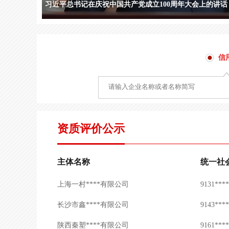
发改委：以信用为核心的新型监管机制不断优化
北京颐和****有限公司
9111***
东莞热爱****有限公司
9144***
信
成都璟润****有限公司
9151***
四川闰兴****有限公司
9151***
河北泓湖****有限公司
9113***
资质评价公示
星辰图技****有限公司
9111***
上海一村****有限公司
9131***
主体名称
统一社
上海一村****有限公司
9131***
长沙市鑫****有限公司
9143***
陕西秦塑****有限公司
9161***