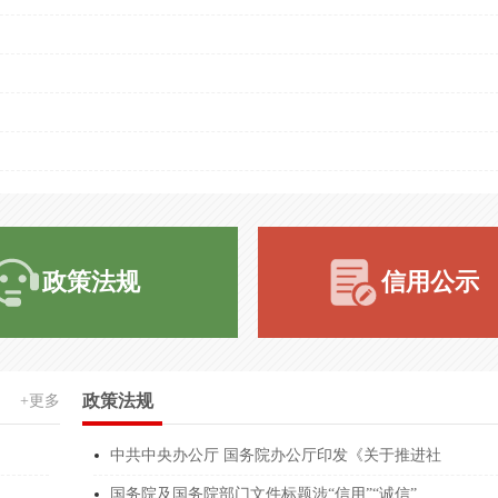
******97X7
张元
AAA级诚信经营示
******97X7
张元
中国诚信企业家˙张
******97X7
张元
AAA级重合同守信
******97X7
张元
AAA级重质量守信
******97X7
张元
AAA级重服务守信
******97X7
张元
AAA级质量服务诚
政策法规
信用公示
******97X7
张元
AAA级资信等级信
******97X7
张元
AAA级信用企业
******NF1E
谭守兵
AAA级信用企业
政策法规
+更多
******NF1E
谭守兵
AAA级诚信供应商
中共中央办公厅 国务院办公厅印发《关于推进社
******068W
姚新来
环境污染治理设施
国务院及国务院部门文件标题涉“信用”“诚信”