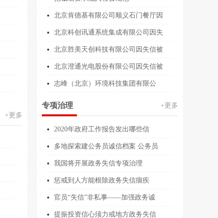
业服务能力等级
壹亿元整
北京肯德基有限公司顺义石门餐厅因
业服务能力等级
北京科创讯通系统集成有限公司因失
5000.00万人民币
北京胜美天创科技有限公司因失信被
业服务能力等级
2001.00万
北京澄通光电股份有限公司因失信被
业服务能力等级
1000.00万人民币
志峰（北京）环境科技集团有限公
资质等级证书
30万元
专项治理
+更多
资质等级证书
1000.00万
+更多
2020年政府工作报告发出哪些信
企业服务能力等级证书
300.00万人民币
多地探索建公务员诚信档案 公务员
资质等级证书
1000.00万人民币
我国将开展政务失信专项治理
资质评价
2000.00万人民币
惩戒到人方能根除政务失信痼疾
机构服务能力
1000.00万人民币
官员“失信”非私事——加强政务诚
能力等级
300万人民币
提振投资信心须力戒地方政务失信