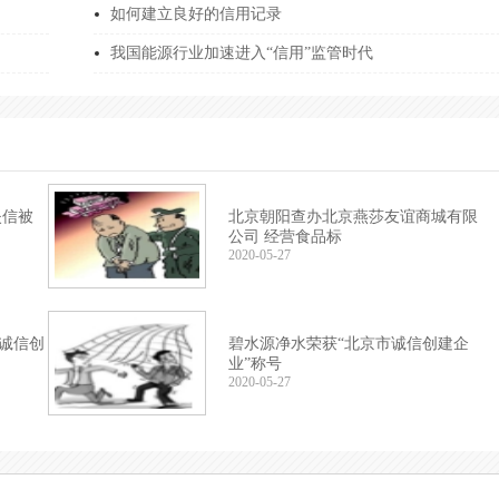
如何建立良好的信用记录
******142U
徐安喜
城市更新机构服务
我国能源行业加速进入“信用”监管时代
******142U
徐安喜
全过程工程咨询企
******5GXY
安桂杰
高空作业服务企业
******KCXQ
魏建新
城市更新机构服务
******H898
李文忠
城市更新机构服务
失信被
北京朝阳查办北京燕莎友谊商城有限
公司 经营食品标
******N93H
朱静
全过程工程咨询企
2020-05-27
******4J9N
王晓亮
全过程工程咨询企
******RF4E
郑维垒
非遗传承采耳优秀
市诚信创
碧水源净水荣获“北京市诚信创建企
业”称号
******TL55
王丽娜
预算绩效评价履约
2020-05-27
******X18R
余国琴
固废处置服务能力
******EN5E
姜长森
环境污染治理设施