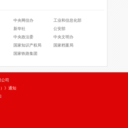
中国电力规划设计协会
服务能力等级
600.00万人民币
北京市建筑设计研究院有限公司
企业资质等级
500万人民币
中央网信办
工业和信息化部
中国中建建筑设计院有限公司
运营企业服务能力等级
300万人民币
新华社
公安部
北京海顿建筑设计工程有限公司
中央政法委
中央文明办
洋
100万人民币
国家知识产权局
国家档案局
信信用企业
100万人民币
国家铁路集团
范信用企业
100万人民币
用企业
100万人民币
限公司
用企业
100万人民币
年）》通知
用企业
100万人民币
知
用企业
100万人民币
级
100万人民币