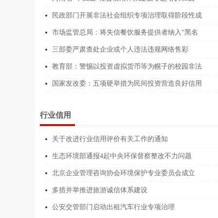
浙江宜路****有限公司
9133***
民政部门开展非法社会组织专项治理取得阶段性成
市场监管总局：将失信餐饮服务提供者纳入“黑名
浙江中咨****有限公司
9133***
三部委严肃查处企业或个人违法违规网络售彩
广东天望****有限公司
9144***
教育部：警惕以投资虚拟货币等为幌子的校园非法
四川源汇****有限公司
9151***
国家发改委：五项硬举措为民间投资营造良好信用
浙江泽钦****师事务所
3133****
温州市数****有限公司
9133***
行业信用
嘉兴绿盾****有限公司
9133***
关于改进行业信用评价有关工作的通知
安徽微店****有限公司
9134***
生态环境部通报4起中央环保督察整改不力问题
四川西南****有限公司
9151***
北京企业管理咨询协会环境保护专业委员会成立
北京中达****有限公司
9111***
多措并举推进旅游诚信体系建设
公安交管部门启动出租汽车行业专项治理
云南坤丰****有限公司
9153***