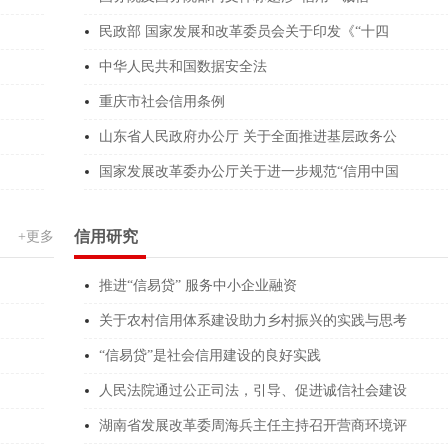
******360L
周爱娣
全过程工程咨询企
民政部 国家发展和改革委员会关于印发《“十四
******QH59
中华人民共和国数据安全法
潘明军
全过程工程咨询企
重庆市社会信用条例
******979U
林继辉
全过程工程咨询企
山东省人民政府办公厅 关于全面推进基层政务公
******218E
牛跃华
全过程工程咨询企
国家发展改革委办公厅关于进一步规范“信用中国
*****3769
倪加洲
数据资产服务企业
******Y64A
李旭兴
数据资产服务企业
信用研究
+更多
******474R
吴绍辉
社会稳定风险评估
推进“信易贷” 服务中小企业融资
******CG85
张力
数据资产服务企业
关于农村信用体系建设助力乡村振兴的实践与思考
******H8XY
郭燕波
医疗器械企业信用
“信易贷”是社会信用建设的良好实践
******1Y73
黄金娥
预算绩效评价咨询
人民法院通过公正司法，引导、促进诚信社会建设
湖南省发展改革委周海兵主任主持召开营商环境评
******761N
谢云梅
城市更新机构服务