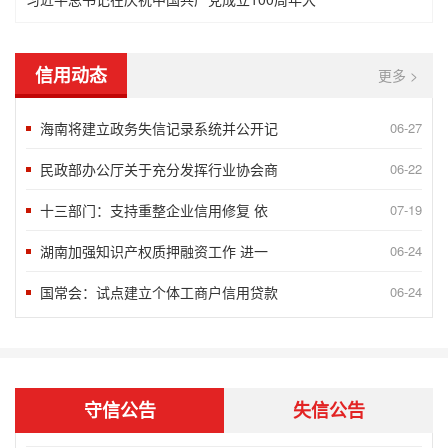
信用动态
更多 >
海南将建立政务失信记录系统并公开记
06-27
民政部办公厅关于充分发挥行业协会商
06-22
十三部门：支持重整企业信用修复 依
07-19
湖南加强知识产权质押融资工作 进一
06-24
“2018北京榜样”发布八月第一周5
09-10
国常会：试点建立个体工商户信用贷款
06-24
言信行果 千金一诺——第八届湖南省诚
06-24
谢运良：一颗诚心 凝聚大爱
06-24
孟兆民：履行承诺一丝不苟 兢兢业业确
06-24
守信公告
失信公告
北京蓝源企业管理有限公司评为AAA
05-07