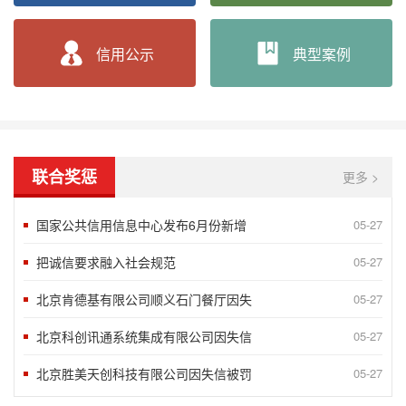
“2018北京榜样”发布八月第一周5
09-10
言信行果 千金一诺——第八届湖南省诚
06-24
信用公示
典型案例
谢运良：一颗诚心 凝聚大爱
06-24
孟兆民：履行承诺一丝不苟 兢兢业业确
06-24
北京蓝源企业管理有限公司评为AAA
05-07
联合奖惩
更多 >
2020年获得企业信用AAA级企业
10-15
国家公共信用信息中心发布6月份新增
05-27
把诚信要求融入社会规范
05-27
北京肯德基有限公司顺义石门餐厅因失
05-27
北京科创讯通系统集成有限公司因失信
05-27
北京胜美天创科技有限公司因失信被罚
05-27