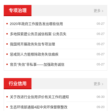
专项治理
更多 >
2020年政府工作报告发出哪些信用
05-27
多地探索建公务员诚信档案 公务员失
05-27
我国将开展政务失信专项治理
05-27
惩戒到人方能根除政务失信痼疾
05-27
官员“失信”非私事——加强政务诚信
05-27
行业信用
更多 >
关于改进行业信用评价有关工作的通知
06-30
生态环境部通报4起中央环保督察整改
09-20