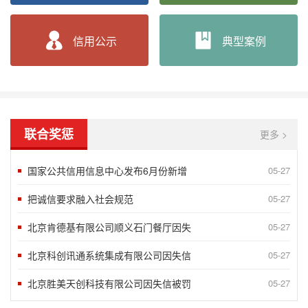
“2020北京榜样”发布八月第二周5
05-27
“2018北京榜样”发布八月第一周5
09-10
信用公示
典型案例
言信行果 千金一诺——第八届湖南省诚
06-24
谢运良：一颗诚心 凝聚大爱
06-24
孟兆民：履行承诺一丝不苟 兢兢业业确
06-24
联合奖惩
更多 >
北京蓝源企业管理有限公司评为AAA
05-07
2020年获得企业信用AAA级企业
10-15
国家公共信用信息中心发布6月份新增
05-27
把诚信要求融入社会规范
05-27
北京肯德基有限公司顺义石门餐厅因失
05-27
北京科创讯通系统集成有限公司因失信
05-27
北京胜美天创科技有限公司因失信被罚
05-27