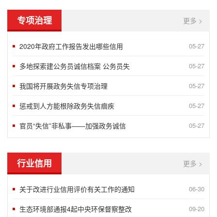
专项治理
更多 >
2020年政府工作报告发出哪些信用
05-27
多地探索建公务员诚信档案 公务员失
05-27
我国将开展政务失信专项治理
05-27
惩戒到人方能根除政务失信痼疾
05-27
官员“失信”非私事——加强政务诚信
05-27
行业信用
更多 >
关于改进行业信用评价有关工作的通知
06-30
生态环境部通报4起中央环保督察整改
09-20