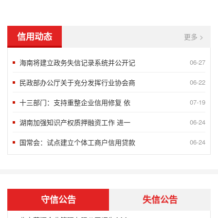
信用动态
更多 >
海南将建立政务失信记录系统并公开记
06-27
民政部办公厅关于充分发挥行业协会商
06-22
十三部门：支持重整企业信用修复 依
07-19
湖南加强知识产权质押融资工作 进一
06-24
“2018北京榜样”发布八月第一周5
09-10
国常会：试点建立个体工商户信用贷款
06-24
言信行果 千金一诺——第八届湖南省诚
06-24
谢运良：一颗诚心 凝聚大爱
06-24
孟兆民：履行承诺一丝不苟 兢兢业业确
06-24
守信公告
失信公告
北京蓝源企业管理有限公司评为AAA
05-07