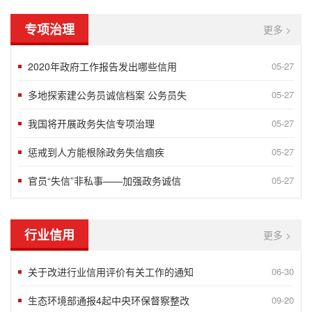
专项治理
更多 >
2020年政府工作报告发出哪些信用
05-27
多地探索建公务员诚信档案 公务员失
05-27
我国将开展政务失信专项治理
05-27
惩戒到人方能根除政务失信痼疾
05-27
官员“失信”非私事——加强政务诚信
05-27
行业信用
更多 >
关于改进行业信用评价有关工作的通知
06-30
生态环境部通报4起中央环保督察整改
09-20