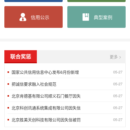
“2020北京榜样”发布八月第二周5
05-27
“2018北京榜样”发布八月第一周5
09-10
信用公示
典型案例
言信行果 千金一诺——第八届湖南省诚
06-24
谢运良：一颗诚心 凝聚大爱
06-24
孟兆民：履行承诺一丝不苟 兢兢业业确
06-24
联合奖惩
更多 >
北京蓝源企业管理有限公司评为AAA
05-07
国家公共信用信息中心发布6月份新增
05-27
2020年获得企业信用AAA级企业
10-15
把诚信要求融入社会规范
05-27
北京肯德基有限公司顺义石门餐厅因失
05-27
北京科创讯通系统集成有限公司因失信
05-27
北京胜美天创科技有限公司因失信被罚
05-27