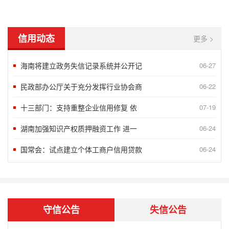
信用动态
更多 >
海南将建立政务失信记录系统并公开记
06-27
民政部办公厅关于充分发挥行业协会商
06-22
十三部门：支持重整企业信用修复 依
07-19
湖南加强知识产权质押融资工作 进一
06-24
“2018北京榜样”发布八月第一周5
09-10
国常会：试点建立个体工商户信用贷款
06-24
言信行果 千金一诺——第八届湖南省诚
06-24
谢运良：一颗诚心 凝聚大爱
06-24
守信公告
失信公告
孟兆民：履行承诺一丝不苟 兢兢业业确
06-24