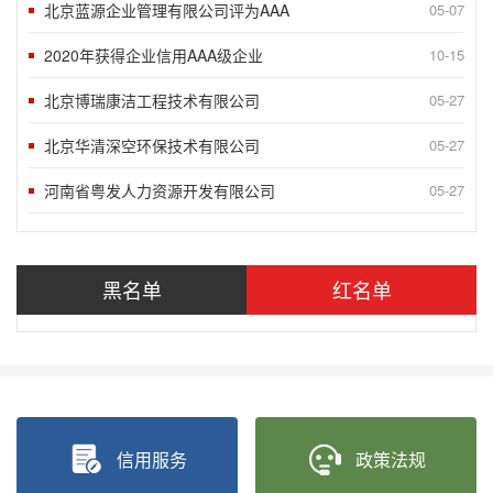
北京蓝源企业管理有限公司评为AAA
05-07
2020年获得企业信用AAA级企业
10-15
北京博瑞康洁工程技术有限公司
05-27
北京华清深空环保技术有限公司
05-27
河南省粤发人力资源开发有限公司
05-27
北京鼎越工程技术有限责任公司被授予
05-27
北京智充科技有限公司被授予“北京市信
05-27
黑名单
红名单
“2018北京榜样”发布九月第一周5
09-10
“2018北京榜样”发布八月月度榜样
05-27
“2018北京榜样”发布八月第四周5
05-27
“2018北京榜样”发布八月第三周5
05-27
信用服务
政策法规