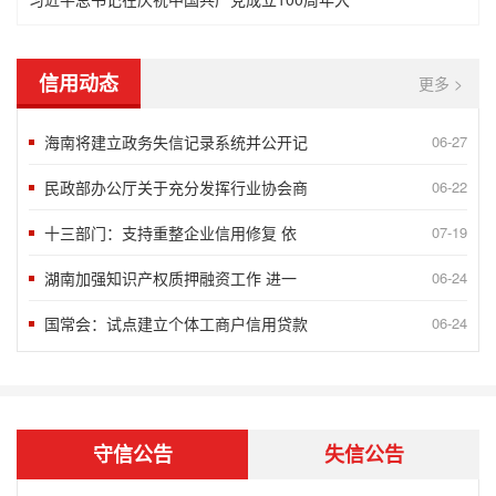
信用动态
更多 >
海南将建立政务失信记录系统并公开记
06-27
民政部办公厅关于充分发挥行业协会商
06-22
十三部门：支持重整企业信用修复 依
07-19
“2018北京榜样”发布八月第一周5
09-10
湖南加强知识产权质押融资工作 进一
06-24
言信行果 千金一诺——第八届湖南省诚
06-24
国常会：试点建立个体工商户信用贷款
06-24
谢运良：一颗诚心 凝聚大爱
06-24
孟兆民：履行承诺一丝不苟 兢兢业业确
06-24
守信公告
失信公告
北京蓝源企业管理有限公司评为AAA
05-07