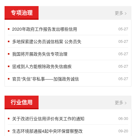
专项治理
更多 >
2020年政府工作报告发出哪些信用
05-27
多地探索建公务员诚信档案 公务员失
05-27
我国将开展政务失信专项治理
05-27
惩戒到人方能根除政务失信痼疾
05-27
官员“失信”非私事——加强政务诚信
05-27
行业信用
更多 >
关于改进行业信用评价有关工作的通知
06-30
生态环境部通报4起中央环保督察整改
09-20