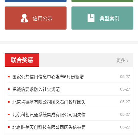
“2018北京榜样”发布八月第一周5
09-10
言信行果 千金一诺——第八届湖南省诚
06-24
信用公示
典型案例
谢运良：一颗诚心 凝聚大爱
06-24
孟兆民：履行承诺一丝不苟 兢兢业业确
06-24
北京蓝源企业管理有限公司评为AAA
05-07
联合奖惩
更多 >
2020年获得企业信用AAA级企业
10-15
国家公共信用信息中心发布6月份新增
05-27
把诚信要求融入社会规范
05-27
北京肯德基有限公司顺义石门餐厅因失
05-27
北京科创讯通系统集成有限公司因失信
05-27
北京胜美天创科技有限公司因失信被罚
05-27